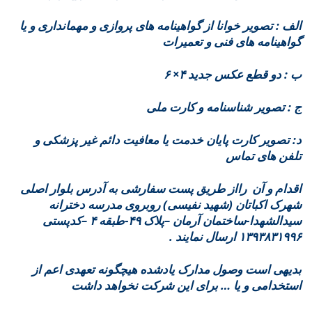
الف : تصویر خوانا از گواهینامه های پروازی و مهمانداری و یا
گواهینامه های فنی و تعمیرات
ب : دو قطع عکس جدید ۴× ۶
ج : تصویر شناسنامه و کارت ملی
د: تصویر کارت پایان خدمت یا معافیت دائم غیر پزشکی و
تلفن های تماس
اقدام و آن رااز طریق پست سفارشی به آدرس بلوار اصلی
شهرک اکباتان (شهید نفیسی) روبروی مدرسه دخترانه
سیدالشهدا-ساختمان آرمان
–
پلاک ۴۹-طبقه ۴
–
کدپستی
۱۳۹۳۸۳۱۹۹۶ ارسال نمایند .
بدیهی است وصول مدارک یادشده هیچگونه تعهدی اعم از
استخدامی و یا … برای این شرکت نخواهد داشت