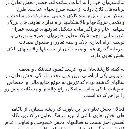
توانمندیهای خود را به اثبات رسانده‌اند، حضور بخش تعاون در
برنامه‌های کلان دولت از جمله طرح سهام عدالت، طرح
مسکن مهر و توزیع سبد کالای حمایتی، مشارکت در ساخت و
و تکمیل نیروگاهها و پالایشگاهها، راه‌اندازی تعاونی‌های بزرگ
سهامی عام و فراگیر ملی، تشکیل تعاونیهای توسعه عمران
شهرستانی، وجود شبکه عظیم تعاونیهای مصرف، توزیعی و
تولیدی، راه اندازی بانک و بیمه تعاون و صندوق ضمانت
سرمایه گذاری همه و همه نشان از پتانسیلها و قابلیتهای بالای
بخش تعاون دارد.
به گفته کارشناسان بدون تردید کمبود نقدینگی و ضعف
مدیریتی یکی از اصلی ترین علل عقب ماندگی بخش تعاون در
سالهای گذشته بوده که تزریق به موقع منابع مالی و اختصاص
تسهیلات بانکی مناسب، امکان رفع چالشها و مشکلات پیش رو
را فراهم کرده است.
فعالان بخش تعاون بر این باورند که ریشه بسیاری از ناکامی
های بخش تعاون ناشی از نبود فرهنگ تعاون در کشور، نگاه
تبعیض آمیز نسبت به فعالیتهای بخش خصوصی و تعاونی، عدم
کاهش تصدیگریهای دولتی، نبود فضای رقابت و صادرات و