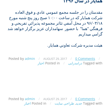
همايار در سال ۱۳۹۶
مقدمتان را در جلسه مجمع عمومي عادي و فوق العاده
شركت همايار كه در ساعت ۱۰:۰۰ صبح روز پنج شنبه مورخ
۹۶/۰۳/۱۸ در محل آمفي تئاتر مجموعه پذيرائي تفريحي و
فرهنگي “هما” با حضور سهامداران عزيز برگزار خواهد شد
گرامي ميداريم
هيئت مديره شركت تعاوني همايار.
Posted by
admin
/
/
0 Comments
/
AUGUST 29, 2017
Tagged with
درامدزایی
/
Posted in
اخبار
Posted by
admin
/
/
0 Comments
/
AUGUST 29, 2017
Tagged with
جدید
,
طراحی سایت
/
Posted in
اخبار