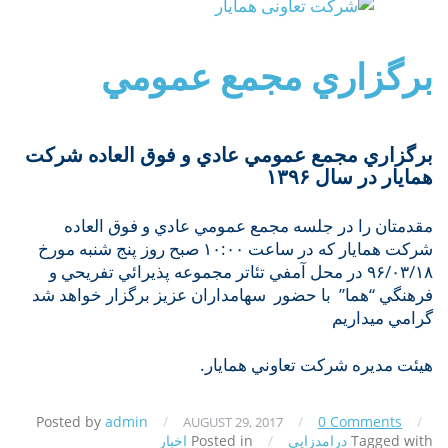
برگزاري مجمع عمومي
برگزاري مجمع عمومي عادي و فوق العاده شركت
همايار در سال ۱۳۹۶
مقدمتان را در جلسه مجمع عمومي عادي و فوق العاده
شركت همايار كه در ساعت ۱۰:۰۰ صبح روز پنج شنبه مورخ
۹۶/۰۳/۱۸ در محل آمفي تئاتر مجموعه پذيرائي تفريحي و
فرهنگي “هما” با حضور سهامداران عزيز برگزار خواهد شد
گرامي ميداريم
هيئت مديره شركت تعاوني همايار.
Posted by
admin
/
/
0 Comments
/
AUGUST 29, 2017
Tagged with
درامدزایی
/
Posted in
اخبار