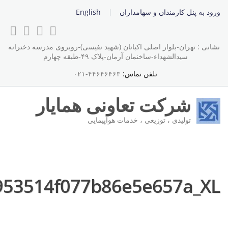
ورود به پنل کارمندان و سهامداران
English
نشانی : تهران-بلوار اصلی اکباتان (شهید نفیسی)-روبروی مدرسه دخترانه
سیدالشهداء-ساخنمان آرمان-پلاک ۴۹-طبقه چهارم
تلفن تماس:
۴۴۶۴۶۴۶۳-۰۲۱
شرکت تعاونی همایار
تولیدی ، توزیعی ، خدمات هواپیمایی
953514f077b86e5e657a_XL