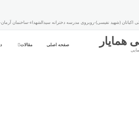
اکباتان (شهید نفیسی)-روبروی مدرسه دخترانه سیدالشهداء-ساخنمان آرمان-پلاک ۴۹-طبقه 
 همایار
صفحه اصلی
مقالات
در
مایی