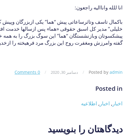
انا للله واناالیه راجعون:
باکمال تاسف وتاثرساعاتی پیش “هما” یکی ازبزرگان وپیش 
خلیلی” مدیر کل اسبق حقوقی «هما» پس ازسالها خدمت افتخا
پیشکسوتان وبازنشستگان “هما” این سوگ بزرگ را به همه خ
گفته وامرزش ومغفرت روح این بزرگ مرد فرهیخته را ازخدون
0 Comments
/
/
Posted by
admin
دسامبر 30, 2020
Posted in
اخبار
,
اخبار
,
اطلاعیه
دیدگاهتان را بنویسید