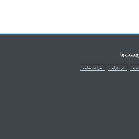
چسب‌ها
دید
درامدزایی
طراحی سایت