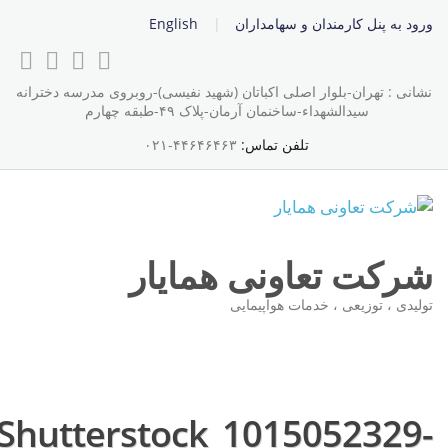
ورود به پنل کارمندان و سهامداران
English
نشانی : تهران-بلوار اصلی اکباتان (شهید نفیسی)-روبروی مدرسه دخترانه
سیدالشهداء-ساخنمان آرمان-پلاک ۴۹-طبقه چهارم
تلفن تماس:
۴۴۶۴۶۴۶۳-۰۲۱
شرکت تعاونی همایار
تولیدی ، توزیعی ، خدمات هواپیمایی
Shutterstock_1015052329-